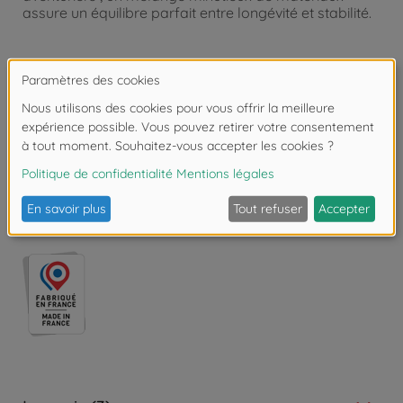
assure un équilibre parfait entre longévité et stabilité.
Product details:
Fabriqué avec amour en France.
Poids max. : 50 kg
Dimensions : 78x38x35 cm.
À partir de 18 mois.