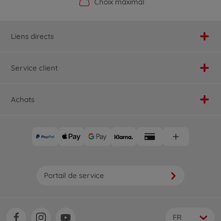
Boutique officielle du fabricant
Service personnalisé
Livraison rapide
Choix maximal
Liens directs
Service client
Achats
Portail de service
FR