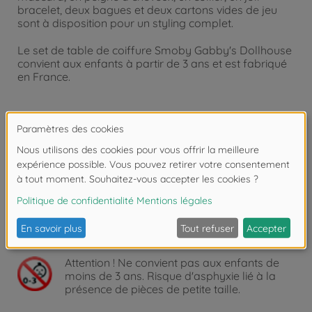
bracelet, deux bagues et deux cartons vides de jeu
sont à disposition pour un styling complet.
Le set de table de coiffure Smoby Gabby's Dollhouse
convient aux enfants à partir de 3 ans et est fabriqué
en France.
Product details:
Dimensions : 49 x 36 x 50,5 cm.
À partir de 3 ans.
Copyright: Dreamworks/Universal Studio Limited
Attention !
Ne convient pas aux enfants de
moins de 3 ans. Risque d'asphyxie lié à la
présence de pièces de petite taille.