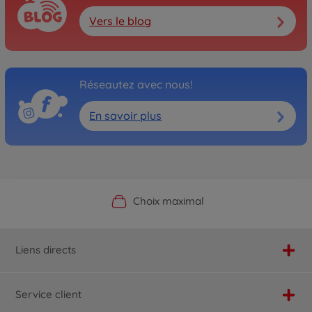
Vers le blog
Réseautez avec nous!
En savoir plus
Boutique officielle du fabricant
Service personnalisé
Livraison rapide
Choix maximal
Liens directs
Service client