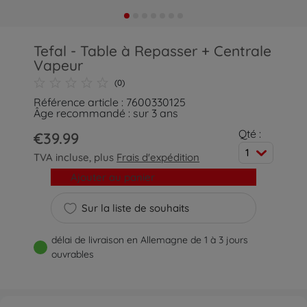
Tefal - Table à Repasser + Centrale
Vapeur
(0)
Référence article : 7600330125
Âge recommandé : sur 3 ans
Qté :
€39.99
1
TVA incluse, plus
Frais d'expédition
Ajouter au panier
Sur la liste de souhaits
délai de livraison en Allemagne de 1 à 3 jours
ouvrables