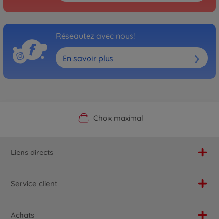
Réseautez avec nous!
En savoir plus
Boutique officielle du fabricant
Service personnalisé
Livraison rapide
Choix maximal
Liens directs
Service client
Achats