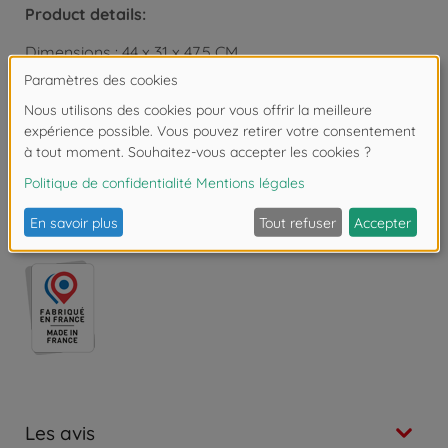
Product details:
Dimensions : 44 x 31 x 47,5 CM
Copyright: Disney
Attention !
Ne convient pas aux enfants de
moins de 3 ans. Risque d'asphyxie lié à la
présence de pièces de petite taille.
Les avis