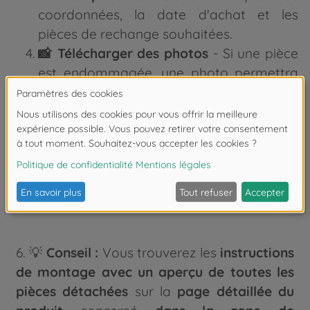
coordonnées, la date d'achat et les
pièces de rechange souhaitées.
📸 Télécharger des photos
- Si une pièce
est endommagée, une photo permettra
de traiter la demande plus rapidement.
✅⏱️ Send demande et attendez le retour
d'information
- Le service client de
Smoby reviendra vers vous dans les plus
brefs délais pour vous proposer une
solution.
6. 💡
Conseil :
Vous trouverez les
instructions
de montage avec un aperçu de toutes les
pièces détachées
sur la
page détaillée du