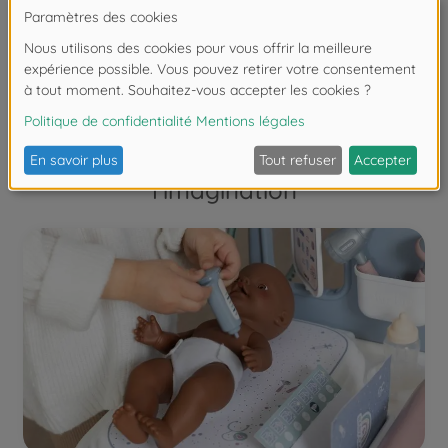
silencieux se dégelent souvent en jouant à la
poupée et se comportent de manière plus
communicative avec leur poupée qu'avec
leurs "vrais" camarades.
Encourager la créativité et
l'imagination