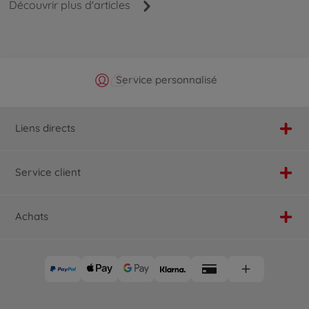
Découvrir plus d'articles
Boutique officielle du fabricant
Service personnalisé
Livraison rapide
Choix maximal
Liens directs
Service client
Achats