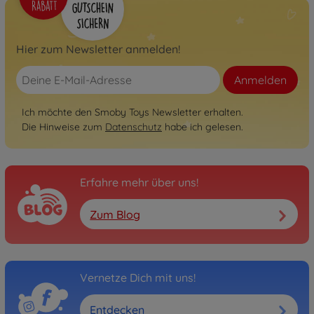
429,99 €
Spielhäuser & Zubehör
Hier zum Newsletter anmelden!
Smoby Life Matschküchen-
Spielhaus
Anmelden
7600810505
299,99 €
Ich möchte den Smoby Toys Newsletter erhalten.
Die Hinweise zum
Datenschutz
habe ich gelesen.
Spielhäuser & Zubehör
Smoby Life Spielhaus Jura
Lodge
Erfahre mehr über uns!
7600810504
239,99 €
Zum Blog
Spielhäuser & Zubehör
Smoby Life Spielhaus Chef
7600810407
369,99 €
Vernetze Dich mit uns!
Entdecken
Spielhäuser & Zubehör