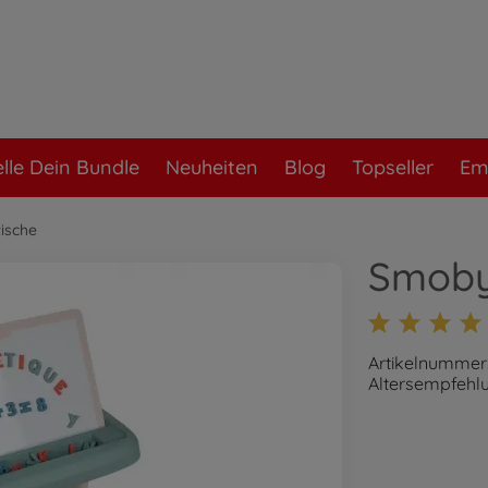
elle Dein Bundle
Neuheiten
Blog
Topseller
Em
tische
Smoby 
Artikelnummer
Altersempfehlu