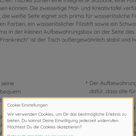
chen Tisches zählen eine integrierte Sitzbank, eine F
ssen können. Die zweiseitige Mal- und Kreativtafel verfü
ie weiße Seite eignet sich prima für wasserlösliche Fil
n Farben, ein wasserlöslicher Filzstift sowie ein Schw
ma in der kleinen Aufbewahrungsbox an der Seite des S
Frankreich" ist der Tisch außergewöhnlich stabil und h
Der Aufbewahrungs
 seine
dafür, dass alle fü
d bequem
Accessoires in 
sch geformt
 Füße.
Die Beine des Sch
Kunststoff sorgen 
ietet 2
Stabilität. So wir
ür Kreiden
neuen Schreibtisch
e Verwendung