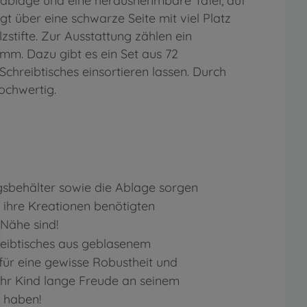
ußablage und eine herausnehmbare Tafel, auf
gt über eine schwarze Seite mit viel Platz
zstifte. Zur Ausstattung zählen ein
amm. Dazu gibt es ein Set aus 72
chreibtisches einsortieren lassen. Durch
ochwertig.
behälter sowie die Ablage sorgen
r ihre Kreationen benötigten
der Nähe sind!
reibtisches aus geblasenem
für eine gewisse Robustheit und
d Ihr Kind lange Freude an seinem
 haben!