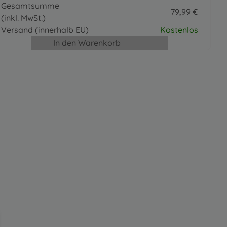
Gesamtsumme
79
,
99
€
(inkl. MwSt.)
79.99 EUR
Versand
(innerhalb EU)
Kostenlos
In den Warenkorb