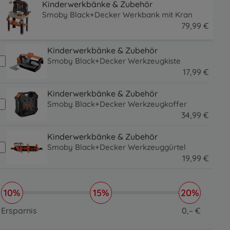
Kinderwerkbänke & Zubehör
Smoby Black+Decker Werkbank mit Kran
79
,
99
€
79.99 EUR
Kinderwerkbänke & Zubehör
Smoby Black+Decker Werkzeugkiste
17
,
99
€
17.99 EUR
Kinderwerkbänke & Zubehör
Smoby Black+Decker Werkzeugkoffer
34
,
99
€
34.99 EUR
Kinderwerkbänke & Zubehör
Smoby Black+Decker Werkzeuggürtel
19
,
99
€
19.99 EUR
10%
15%
20%
Ersparnis
0
,
–
€
0 EUR