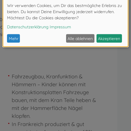
ank ihre Fantasie entfalten, alltägliche
ichen Fähigkeiten entwickeln. Ob Bauen,
 dem Kran – der Spaß ist garantiert!
Fahrzeugbau, Kranfunktion &
Hämmern – Kinder können mit
Konstruktionsplatten Fahrzeuge
bauen, mit dem Kran Teile heben &
mit der Hammerfläche Nägel
klopfen.
In Frankreich produziert & gut