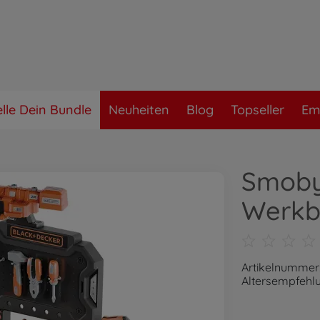
elle Dein Bundle
Neuheiten
Blog
Topseller
Em
Smoby
Werkb
Artikelnummer
Altersempfehlu