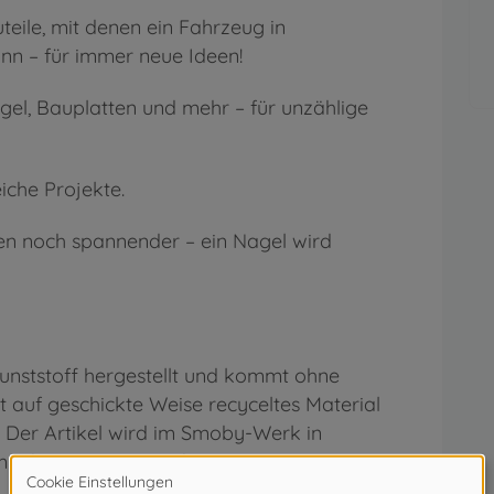
teile, mit denen ein Fahrzeug in
n – für immer neue Ideen!
ägel, Bauplatten und mehr – für unzählige
eiche Projekte.
en noch spannender – ein Nagel wird
unststoff hergestellt und kommt ohne
 auf geschickte Weise recyceltes Material
 Der Artikel wird im Smoby-Werk in
mindestens 60% produziert.