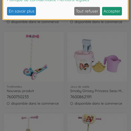
Salon de coiffure et maquillage
Loisirs créatifs kit
DP - Make Up Set
DP - Marché aux Fleurs
7600320171
7600350420
disponible dans le commerce
disponible dans le commerce
Trottinettes
Jeux de sable
Nouveau produit
Smoby Dinsey Princess Seau MM Garni Arrosoir
7600750233
7600862191
disponible dans le commerce
disponible dans le commerce