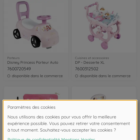
Porteurs
Cuisines et accessoires
Disney Princess Porteur Auto
DP - Desserte XL
7600720549
7600312502
disponible dans le commerce
disponible dans le commerce