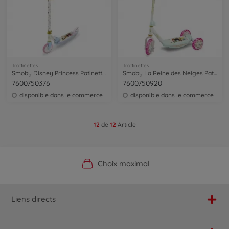
Trottinettes
Trottinettes
Smoby Disney Princess Patinette 2 roues Pliable
Smoby La Reine des Neiges Patinette 3 Roues
7600750376
7600750920
disponible dans le commerce
disponible dans le commerce
12
de
12
Article
Boutique officielle du fabricant
Service personnalisé
Livraison rapide
Choix maximal
Liens directs