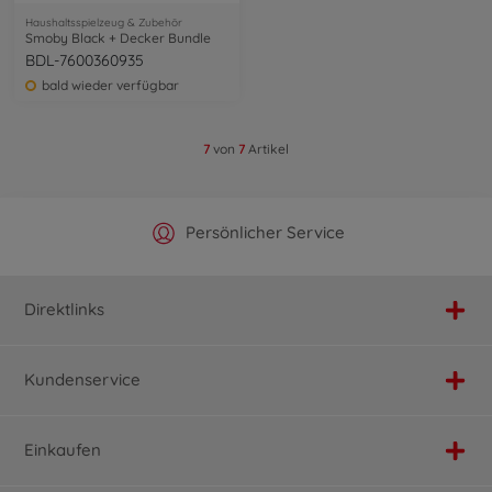
Haushaltsspielzeug & Zubehör
Smoby Black + Decker Bundle
BDL-7600360935
bald wieder verfügbar
7
von
7
Artikel
Offizieller Hersteller Shop
Versandkostenfrei ab 25€
Persönlicher Service
Schnelle Lieferung
Direktlinks
Kundenservice
Einkaufen