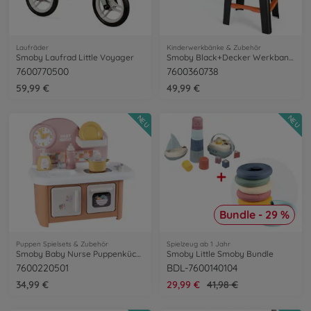
Laufräder
Kinderwerkbänke & Zubehör
Smoby Laufrad Little Voyager
Smoby Black+Decker Werkbank im Koffer
7600770500
7600360738
59,99 €
49,99 €
NEU
NEU
Bundle - 29 %
Puppen Spielsets & Zubehör
Spielzeug ab 1 Jahr
Smoby Baby Nurse Puppenküche
Smoby Little Smoby Bundle
7600220501
BDL-7600140104
34,99 €
29,99 €
41,98 €