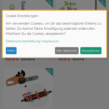
NEU
NEU
Bundle - 22 %
Bundle - 17 %
Schminktische & Make up
Kindergartenmöbel
Smoby MyBeauty Bundle
Smoby Spielhaus Zubehör Bundle
BDL-7600320240
BDL-7600810922
159,99 €
204,98 €
49,99 €
59,97 €
NEU