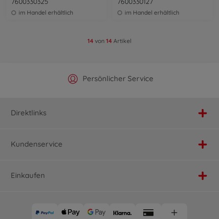
7600330325
7600330127
im Handel erhältlich
im Handel erhältlich
14
von
14
Artikel
Offizieller Hersteller Shop
Versandkostenfrei ab 25€
Persönlicher Service
Schnelle Lieferung
Direktlinks
Kundenservice
Einkaufen