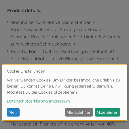
Produktdetails:
Nachfüllset für kreative Bastelstunden –
Ergänzungsset für das Smoby Crea Flower
Schmuck Bastelset mit neuen Stoffblüten & Zubehör
zum weiteren Schmuckbasteln.
Reichhaltiger Inhalt für neue Designs – Enthält 50
Stoff-Blütenblätter für 20 Blumen, sowie Haar- und
Schmuckaccessoires.
Accessoires mit vielen Einsatzmöglichkeiten –
Haarreif, Armband, Ringe & Clips, die an Kleidung,
Taschen oder Haaren getragen werden – ganz
individuell.
Kreativer Bastelspaß ab 3 Jahren – Fördert
Fantasie, Fingerfertigkeit & Stilgefühl – ideal für
Kinder, die gerne gestalten & sich schmücken.
Hergestellt in Frankreich mit einem Anteil von 40%