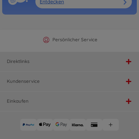
Entdecken
Offizieller Hersteller Shop
Versandkostenfrei ab 25€
Persönlicher Service
Schnelle Lieferung
Direktlinks
Kundenservice
Einkaufen